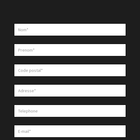
Nom*
*
Prénom*
*
Code
postal*
*
Adresse*
*
Téléphone