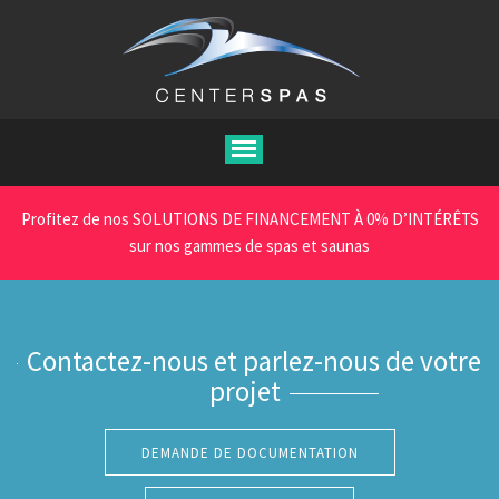
Aller
au
contenu
principal
Profitez de nos SOLUTIONS DE FINANCEMENT À 0% D’INTÉRÊTS
sur nos gammes de spas et saunas
Contactez-nous et parlez-nous de votre
projet
DEMANDE DE DOCUMENTATION