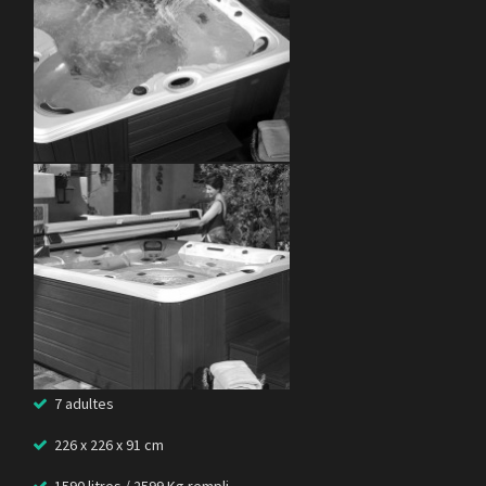
7 adultes
226 x 226 x 91 cm
1590 litres / 2599 Kg rempli