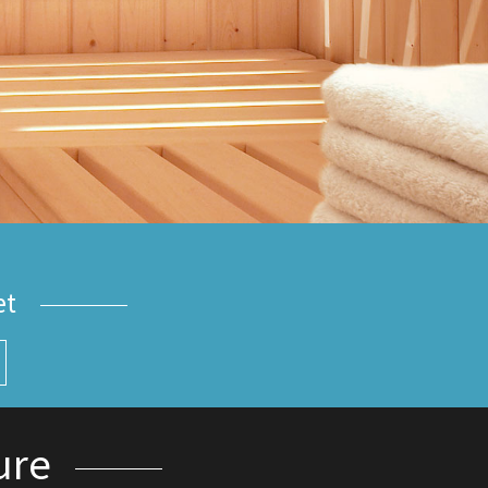
et
ure