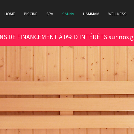
HOME
PISCINE
SPA
SAUNA
HAMMAM
WELLNESS
ONS DE FINANCEMENT À 0% D’INTÉRÊTS sur nos g