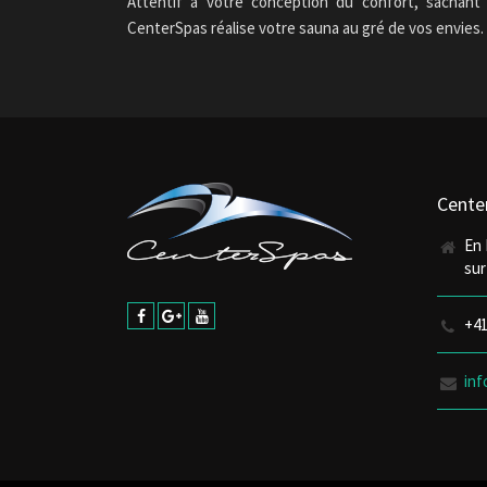
Attentif à votre conception du confort, sachant 
CenterSpas réalise votre sauna au gré de vos envies.
Cente
En 
su
+41
in