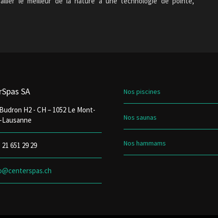
allier le meilleur de la nature à une technologie de pointe,
rSpas SA
Nos piscines
Budron H2 - CH – 1052 Le Mont-
Nos saunas
r-Lausanne
Nos hammams
 21 651 29 29
fo@centerspas.ch