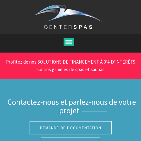
Aller
au
contenu
principal
Profitez de nos SOLUTIONS DE FINANCEMENT À 0% D’INTÉRÊTS
sur nos gammes de spas et saunas
Contactez-nous et parlez-nous de votre
projet
DEMANDE DE DOCUMENTATION