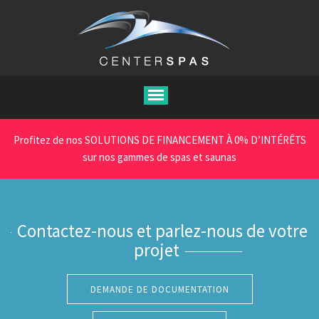
Aller
au
contenu
principal
Profitez de nos SOLUTIONS DE FINANCEMENT À 0% D’INTÉRÊTS
sur nos gammes de spas et saunas
Contactez-nous et parlez-nous de votre
projet
DEMANDE DE DOCUMENTATION