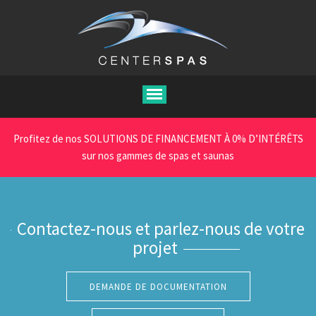
Aller
au
contenu
principal
Profitez de nos SOLUTIONS DE FINANCEMENT À 0% D’INTÉRÊTS
sur nos gammes de spas et saunas
Contactez-nous et parlez-nous de votre
projet
DEMANDE DE DOCUMENTATION